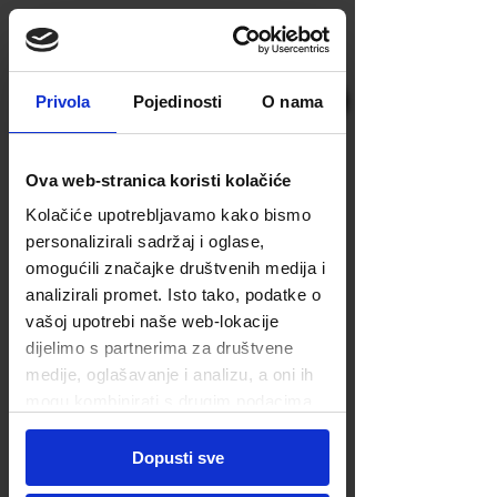
dom za starije i nemoćne
DOM NOVA
+385 91 242 6796
Privola
Pojedinosti
O nama
My Items
Ova web-stranica koristi kolačiće
I'm a title. ​Click here to edit me.
Kolačiće upotrebljavamo kako bismo
personalizirali sadržaj i oglase,
omogućili značajke društvenih medija i
analizirali promet. Isto tako, podatke o
vašoj upotrebi naše web-lokacije
dijelimo s partnerima za društvene
KONTAKTIRAJTE NAS
medije, oglašavanje i analizu, a oni ih
mogu kombinirati s drugim podacima
koje ste im pružili ili koje su prikupili
Dom Nova
dok ste upotrebljavali njihove usluge.
Dom za starije i nemoćne Brezani 19 b
Dopusti sve
HR - 10347 Rakovec